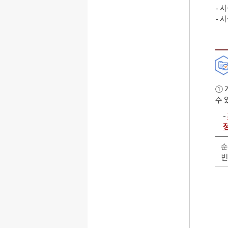
- 
- 
① 
수 
-
순
번