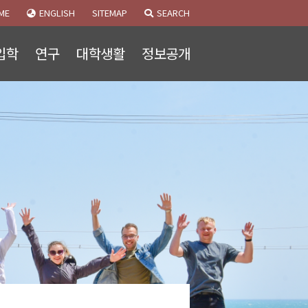
ME
ENGLISH
SITEMAP
SEARCH
입학
연구
대학생활
정보공개