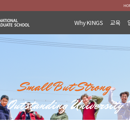
HO
Why KINGS
교육
Small But Strong
Outstanding University