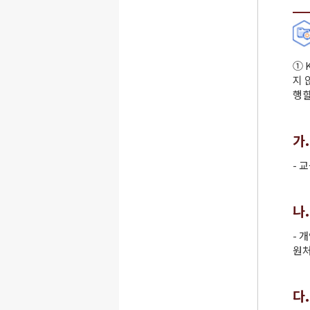
① 
지 
행할
가
- 
나
- 
원처
다