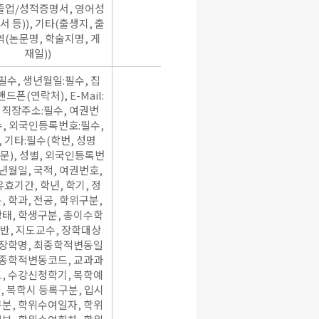
졸업/성적증명서, 영어성
 등)), 기타(출생지, 출
(논문명, 학술지명, 게
재일))
필수, 생년월일:필수, 집
핸드폰(연락처), E-Mail:
 직장주소:필수, 여권번
수, 외국인등록번호:필수,
, 기타:필수(학번, 성명
문), 성별, 외국인등록번
생년월일, 국적, 여권번호,
효기간, 학년, 학기, 정
, 학과, 전공, 학위구분,
태, 학생구분, 총이수학
분반, 지도교수, 장학대상
 장학명, 최종학적변동일
최종학적변동코드, 교과과
, 수강신청학기, 복학예
, 복학시 등록구분, 입시
분, 학위수여일자, 학위