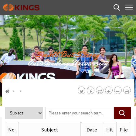
Small But Strong
Outstanding University
>
>
No.
Subject
Date
Hit
File